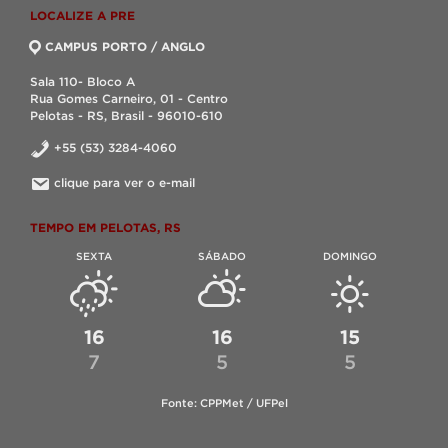
LOCALIZE A PRE
CAMPUS PORTO / ANGLO
Sala 110- Bloco A
Rua Gomes Carneiro, 01 - Centro
Pelotas - RS, Brasil - 96010-610
+55 (53) 3284-4060
clique para ver o e-mail
TEMPO EM PELOTAS, RS
SEXTA
SÁBADO
DOMINGO
16
16
15
7
5
5
Fonte: CPPMet / UFPel