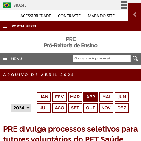
BRASIL
Simplifique!
ACESSIBILIDADE
CONTRASTE
MAPA DO SITE
Comunica BR
PORTAL UFPEL
Participe
ACESSO À INFORMAÇÃO
PRE
Acesso à informação
Pró-Reitoria de Ensino
AUDITORIA
Legislação
MENU
COBALTO
Canais
CONCURSOS
ARQUIVO DE ABRIL 2024
EDITAIS
INTERNACIONAL
JAN
FEV
MAR
ABR
MAI
JUN
OUVIDORIA
JUL
AGO
SET
OUT
NOV
DEZ
PORTARIAS
TELEFONES
PRE divulga processos seletivos para
tutores voluntários do PET Saúde