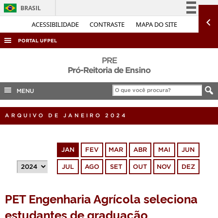
BRASIL
Simplifique!
ACESSIBILIDADE
CONTRASTE
MAPA DO SITE
Comunica BR
PORTAL UFPEL
Participe
ACESSO À INFORMAÇÃO
PRE
Acesso à informação
Pró-Reitoria de Ensino
AUDITORIA
Legislação
MENU
COBALTO
Canais
CONCURSOS
ARQUIVO DE JANEIRO 2024
EDITAIS
INTERNACIONAL
JAN
FEV
MAR
ABR
MAI
JUN
OUVIDORIA
JUL
AGO
SET
OUT
NOV
DEZ
PORTARIAS
TELEFONES
PET Engenharia Agrícola seleciona
estudantes de graduação