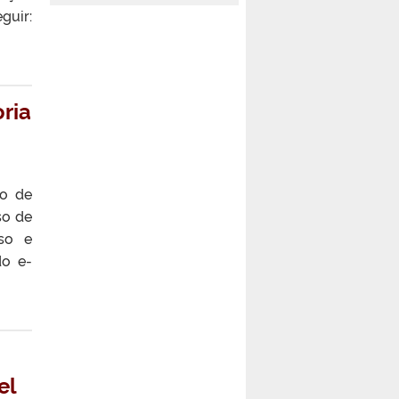
guir:
ria
ão de
so de
rso e
do e-
el