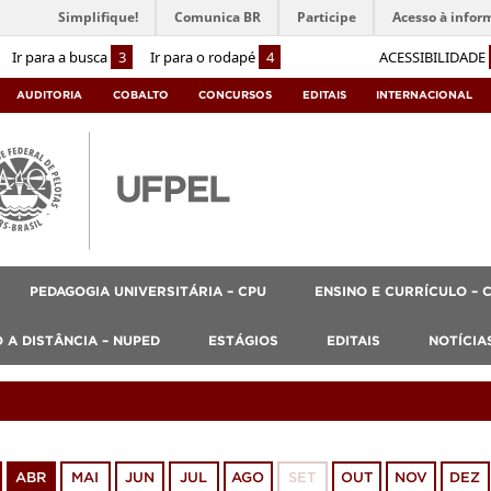
Simplifique!
Comunica BR
Participe
Acesso à infor
Ir para a busca
3
Ir para o rodapé
4
ACESSIBILIDADE
AUDITORIA
COBALTO
CONCURSOS
EDITAIS
INTERNACIONAL
PEDAGOGIA UNIVERSITÁRIA – CPU
ENSINO E CURRÍCULO – 
 A DISTÂNCIA – NUPED
ESTÁGIOS
EDITAIS
NOTÍCIA
ABR
MAI
JUN
JUL
AGO
SET
OUT
NOV
DEZ