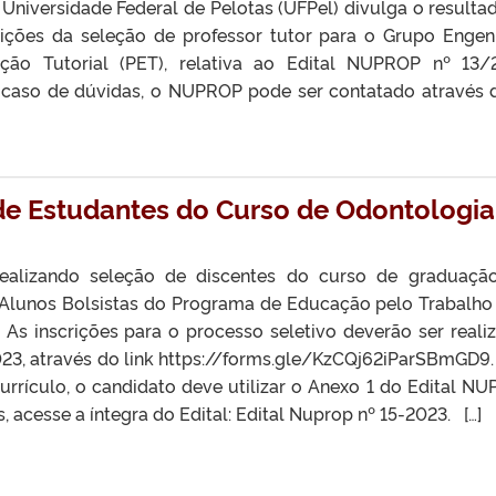
 Universidade Federal de Pelotas (UFPel) divulga o resulta
ições da seleção de professor tutor para o Grupo Engen
ão Tutorial (PET), relativa ao Edital NUPROP nº 13/
caso de dúvidas, o NUPROP pode ser contatado através 
de Estudantes do Curso de Odontologia
 realizando seleção de discentes do curso de graduaç
Alunos Bolsistas do Programa de Educação pelo Trabalho
As inscrições para o processo seletivo deverão ser reali
 2023, através do link https://forms.gle/KzCQj62iParSBmGD9.
urrículo, o candidato deve utilizar o Anexo 1 do Edital N
 acesse a íntegra do Edital: Edital Nuprop nº 15-2023. […]