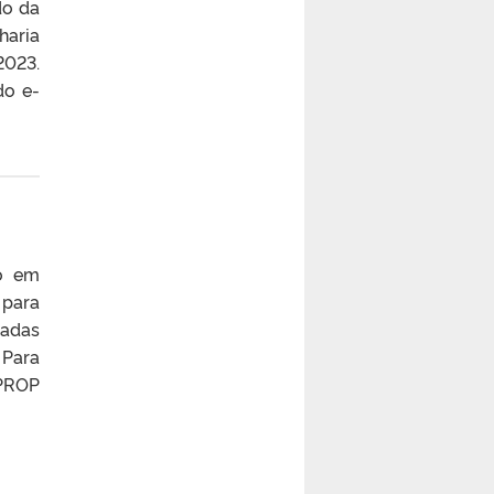
do da
haria
2023.
do e-
ão em
 para
zadas
 Para
UPROP