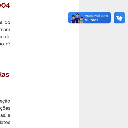
004
al do
ornam
uo de
ão nº
das
leção
ições
as, a
datos