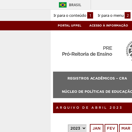
BRASIL
Ir para o conteúdo
1
Ir para o menu
2
PORTAL UFPEL
ACESSO À INFORMAÇÃO
PRE
Pró-Reitoria de Ensino
REGISTROS ACADÊMICOS – CRA
NÚCLEO DE POLÍTICAS DE EDUCAÇÃO
ARQUIVO DE ABRIL 2023
JAN
FEV
MAR