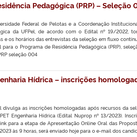
esidência Pedagógica (PRP) – Seleção 
versidade Federal de Pelotas e a Coordenação Institucion
gica da UFPel, de acordo com o Edital nº 19/2022, t
 e os horários das entrevistas da seleção em fluxo contín
el para o Programa de Residência Pedagógica (PRP), seleç
PRP seleção 004
enharia Hídrica – inscrições homologa
el divulga as inscrições homologadas após recursos da se
PET Engenharia Hídrica (Edital Nuprop nº 13/2023). Inscr
k para a etapa de Apresentação Online Oral das Propost
e 2023 às 9 horas, será enviado hoje para o e-mail dos candi