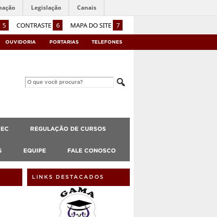
mação
Legislação
Canais
5
CONTRASTE
6
MAPA DO SITE
7
OUVIDORIA
PORTARIAS
TELEFONES
CEC
REGULAÇÃO DE CURSOS
S
EQUIPE
FALE CONOSCO
LINKS DESTACADOS