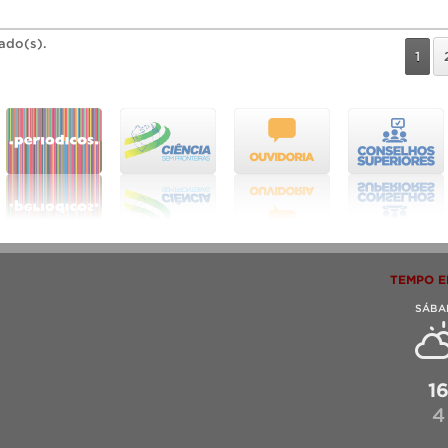
rado(s).
1
TEMPO E
SÁBA
1
4