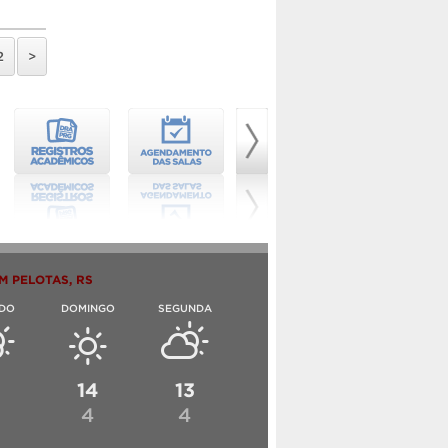
2
>
M PELOTAS, RS
DO
DOMINGO
SEGUNDA
6
14
13
4
4