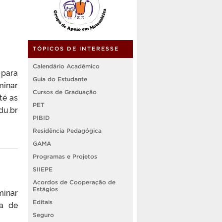
TÓPICOS DE INTERESSE
Calendário Acadêmico
 para
Guia do Estudante
minar
Cursos de Graduação
té as
PET
du.br
PIBID
Residência Pedagógica
GAMA
Programas e Projetos
SIIEPE
Acordos de Cooperação de
Estágios
minar
Editais
ma de
Seguro