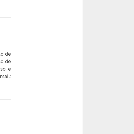
ão de
so de
rso e
mail: