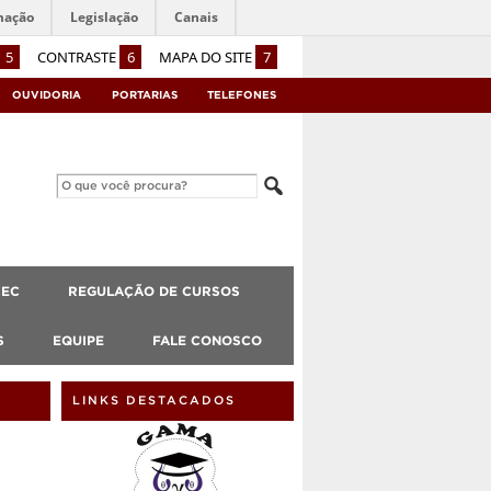
mação
Legislação
Canais
5
CONTRASTE
6
MAPA DO SITE
7
OUVIDORIA
PORTARIAS
TELEFONES
CEC
REGULAÇÃO DE CURSOS
S
EQUIPE
FALE CONOSCO
LINKS DESTACADOS