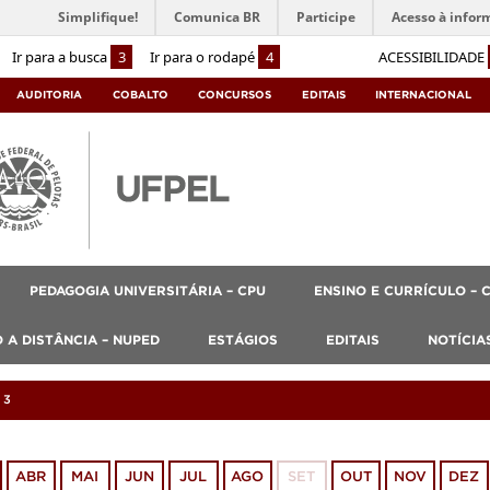
Simplifique!
Comunica BR
Participe
Acesso à infor
Ir para a busca
3
Ir para o rodapé
4
ACESSIBILIDADE
AUDITORIA
COBALTO
CONCURSOS
EDITAIS
INTERNACIONAL
PEDAGOGIA UNIVERSITÁRIA – CPU
ENSINO E CURRÍCULO – 
 A DISTÂNCIA – NUPED
ESTÁGIOS
EDITAIS
NOTÍCIA
23
ABR
MAI
JUN
JUL
AGO
SET
OUT
NOV
DEZ