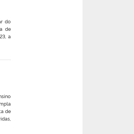
ar do
ma de
23, a
nsino
Ampla
ta de
idas,