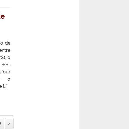
de
so de
entre
S), o
(DPE-
our
) e o
 […]
2
>