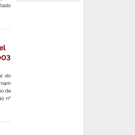
ltado
el
003
al do
ornam
uo de
ão nº