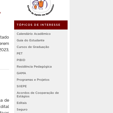
º
TÓPICOS DE INTERESSE
Calendário Acadêmico
ltado
Guia do Estudante
serem
Cursos de Graduação
2023,
PET
PIBID
Residência Pedagógica
GAMA
Programas e Projetos
SIIEPE
Acordos de Cooperação de
Estágios
sa de
Editais
dital
Seguro
ivas