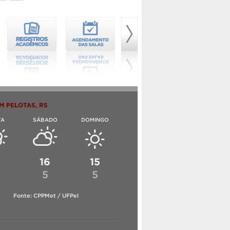
M PELOTAS, RS
TA
SÁBADO
DOMINGO
6
16
15
5
5
Fonte: CPPMet / UFPel