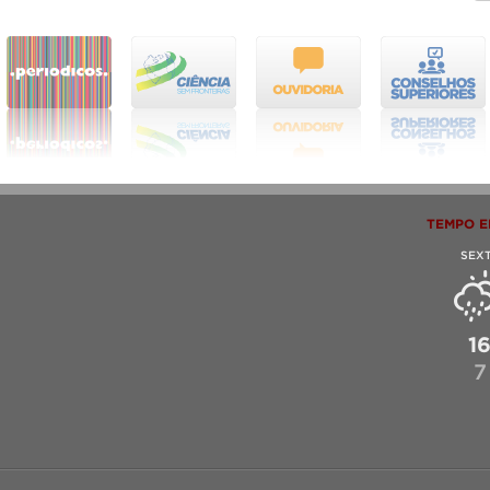
TEMPO E
SEX
1
7