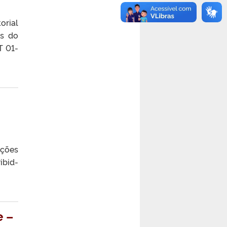
orial
es do
T 01-
ições
ibid-
e –