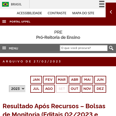
BRASIL
Simplifique!
ACESSIBILIDADE
CONTRASTE
MAPA DO SITE
Comunica BR
PORTAL UFPEL
Participe
ACESSO À INFORMAÇÃO
PRE
Acesso à informação
Pró-Reitoria de Ensino
AUDITORIA
Legislação
MENU
COBALTO
Canais
CONCURSOS
ARQUIVO DE 27/02/2023
EDITAIS
INTERNACIONAL
JAN
FEV
MAR
ABR
MAI
JUN
OUVIDORIA
JUL
AGO
SET
OUT
NOV
DEZ
PORTARIAS
TELEFONES
Resultado Após Recursos – Bolsas
de Monitoria (Editais 02/2023 e