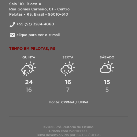
Sala 110- Bloco A
Rua Gomes Carneiro, 01 - Centro
Pelotas - RS, Brasil - 96010-610
+55 (53) 3284-4060
clique para ver o e-mail
TEMPO EM PELOTAS, RS
QUINTA
SEXTA
SÁBADO
24
16
15
16
7
5
Fonte: CPPMet / UFPel
©2026 Pró-Reitoria de Ensino.
Criado com
WordPress
.
Tema desenvolvido por
SGTIC / UFPel
.