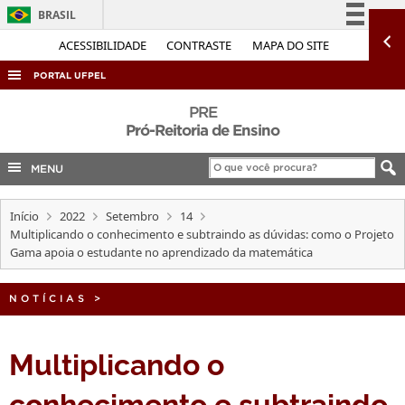
BRASIL
Simplifique!
ACESSIBILIDADE
CONTRASTE
MAPA DO SITE
Comunica BR
PORTAL UFPEL
Participe
ACESSO À INFORMAÇÃO
PRE
Acesso à informação
Pró-Reitoria de Ensino
AUDITORIA
Legislação
MENU
COBALTO
Canais
CONCURSOS
Início
2022
Setembro
14
EDITAIS
Multiplicando o conhecimento e subtraindo as dúvidas: como o Projeto
Gama apoia o estudante no aprendizado da matemática
INTERNACIONAL
OUVIDORIA
NOTÍCIAS
>
PORTARIAS
Multiplicando o
TELEFONES
conhecimento e subtraindo