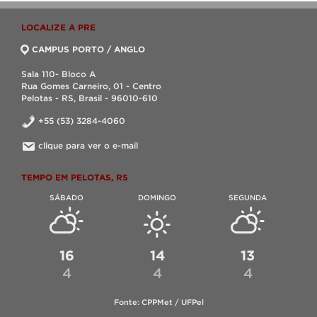
LOCALIZE A PRE
CAMPUS PORTO / ANGLO
Sala 110- Bloco A
Rua Gomes Carneiro, 01 - Centro
Pelotas - RS, Brasil - 96010-610
+55 (53) 3284-4060
clique para ver o e-mail
TEMPO EM PELOTAS, RS
SÁBADO
DOMINGO
SEGUNDA
16
14
13
4
4
4
Fonte: CPPMet / UFPel