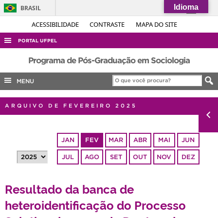
Idioma
BRASIL
Simplifique!
ACESSIBILIDADE
CONTRASTE
MAPA DO SITE
Comunica BR
PORTAL UFPEL
Participe
ACESSO À INFORMAÇÃO
Programa de Pós-Graduação em Sociologia
Acesso à informação
AUDITORIA
MENU
Legislação
COBALTO
Canais
ARQUIVO DE FEVEREIRO 2025
CONCURSOS
EDITAIS
JAN
FEV
MAR
ABR
MAI
JUN
INTERNACIONAL
JUL
AGO
SET
OUT
NOV
DEZ
OUVIDORIA
PORTARIAS
Resultado da banca de
TELEFONES
heteroidentificação do Processo