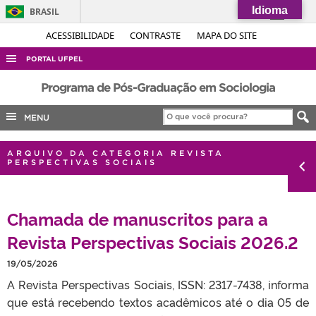
Idioma
BRASIL
Simplifique!
ACESSIBILIDADE
CONTRASTE
MAPA DO SITE
Comunica BR
PORTAL UFPEL
Participe
ACESSO À INFORMAÇÃO
Programa de Pós-Graduação em Sociologia
Acesso à informação
AUDITORIA
MENU
Legislação
COBALTO
Canais
ARQUIVO DA CATEGORIA REVISTA
CONCURSOS
PERSPECTIVAS SOCIAIS
EDITAIS
INTERNACIONAL
Chamada de manuscritos para a
OUVIDORIA
Revista Perspectivas Sociais 2026.2
PORTARIAS
19/05/2026
TELEFONES
A Revista Perspectivas Sociais, ISSN: 2317-7438, informa
que está recebendo textos acadêmicos até o dia 05 de