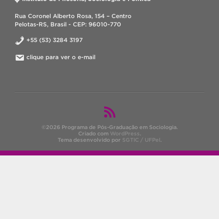
Rua Coronel Alberto Rosa, 154 – Centro
Pelotas-RS, Brasil - CEP: 96010-770
+55 (53) 3284 3197
clique para ver o e-mail
©2026 Programa de Pós-Graduação em Sociologia.
Criado com
WordPress
.
Tema desenvolvido por
SGTIC / UFPel
.