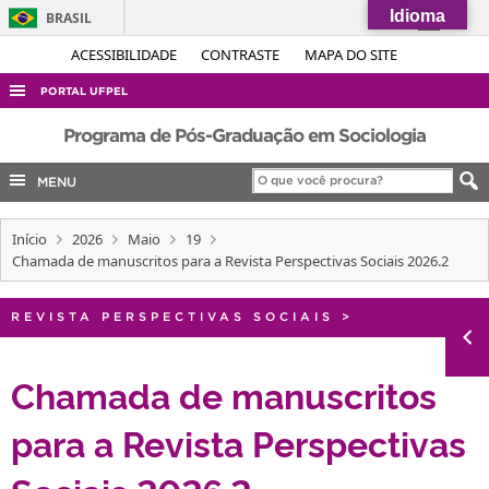
Idioma
BRASIL
Simplifique!
ACESSIBILIDADE
CONTRASTE
MAPA DO SITE
Comunica BR
PORTAL UFPEL
Participe
ACESSO À INFORMAÇÃO
Programa de Pós-Graduação em Sociologia
Acesso à informação
AUDITORIA
MENU
Legislação
COBALTO
Canais
Início
2026
Maio
19
CONCURSOS
Chamada de manuscritos para a Revista Perspectivas Sociais 2026.2
EDITAIS
INTERNACIONAL
REVISTA PERSPECTIVAS SOCIAIS
>
OUVIDORIA
Chamada de manuscritos
PORTARIAS
para a Revista Perspectivas
TELEFONES