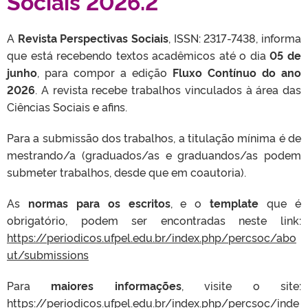
Sociais 2026.2
A
Revista Perspectivas Sociais
, ISSN: 2317-7438, informa
que está recebendo textos acadêmicos até o dia
05 de
junho
, para compor a edição
Fluxo Contínuo do ano
2026
. A revista recebe trabalhos vinculados à área das
Ciências Sociais e afins.
Para a submissão dos trabalhos, a titulação mínima é de
mestrando/a (graduados/as e graduandos/as podem
submeter trabalhos, desde que em coautoria).
As
normas para os escritos
, e o
template
que é
obrigatório, podem ser encontradas neste link:
https://periodicos.ufpel.edu.br/index.php/percsoc/abo
ut/submissions
Para
maiores informações
, visite o site:
https://periodicos.ufpel.edu.br/index.php/percsoc/inde