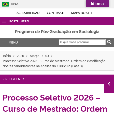
Idioma
BRASIL
Simplifique!
ACESSIBILIDADE
CONTRASTE
MAPA DO SITE
Comunica BR
PORTAL UFPEL
Participe
ACESSO À INFORMAÇÃO
Programa de Pós-Graduação em Sociologia
Acesso à informação
AUDITORIA
MENU
Legislação
COBALTO
Canais
Início
2026
Março
03
CONCURSOS
Processo Seletivo 2026 – Curso de Mestrado: Ordem de classificação
EDITAIS
dos/as candidatos/as na Análise do Currículo (Fase 3)
INTERNACIONAL
EDITAIS
>
OUVIDORIA
PORTARIAS
Processo Seletivo 2026 –
TELEFONES
Curso de Mestrado: Ordem