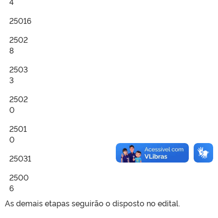
4
25016
2502
8
2503
3
2502
0
2501
0
25031
2500
6
As demais etapas seguirão o disposto no edital.