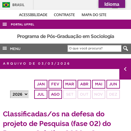
Idioma
BRASIL
Simplifique!
ACESSIBILIDADE
CONTRASTE
MAPA DO SITE
Comunica BR
PORTAL UFPEL
Participe
ACESSO À INFORMAÇÃO
Programa de Pós-Graduação em Sociologia
Acesso à informação
AUDITORIA
MENU
Legislação
COBALTO
Canais
ARQUIVO DE 03/03/2026
CONCURSOS
EDITAIS
JAN
FEV
MAR
ABR
MAI
JUN
INTERNACIONAL
JUL
AGO
SET
OUT
NOV
DEZ
OUVIDORIA
PORTARIAS
Classificadas/os na defesa do
TELEFONES
projeto de Pesquisa (fase 02) do