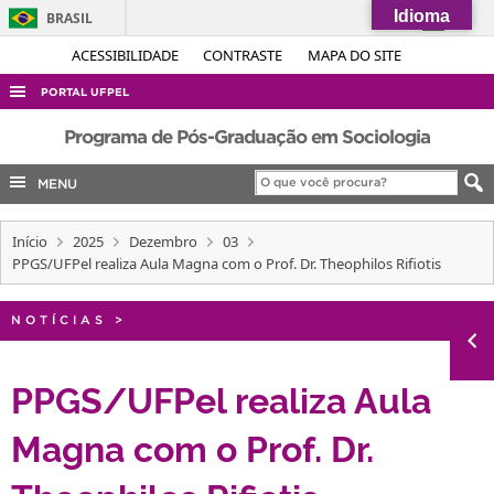
Idioma
BRASIL
Simplifique!
ACESSIBILIDADE
CONTRASTE
MAPA DO SITE
Comunica BR
PORTAL UFPEL
Participe
ACESSO À INFORMAÇÃO
Programa de Pós-Graduação em Sociologia
Acesso à informação
AUDITORIA
MENU
Legislação
COBALTO
Canais
Início
2025
Dezembro
03
CONCURSOS
PPGS/UFPel realiza Aula Magna com o Prof. Dr. Theophilos Rifiotis
EDITAIS
INTERNACIONAL
NOTÍCIAS
>
OUVIDORIA
PPGS/UFPel realiza Aula
PORTARIAS
Magna com o Prof. Dr.
TELEFONES