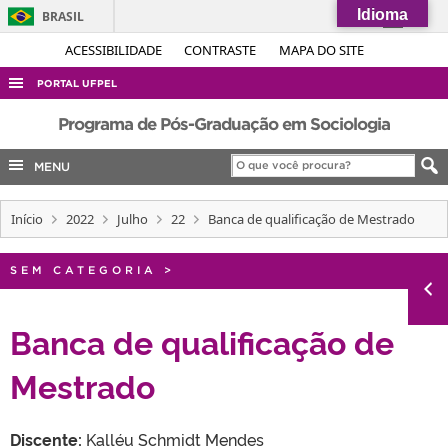
Idioma
BRASIL
Simplifique!
ACESSIBILIDADE
CONTRASTE
MAPA DO SITE
Comunica BR
PORTAL UFPEL
Participe
ACESSO À INFORMAÇÃO
Programa de Pós-Graduação em Sociologia
Acesso à informação
AUDITORIA
MENU
Legislação
COBALTO
Canais
Início
2022
Julho
22
Banca de qualificação de Mestrado
CONCURSOS
EDITAIS
SEM CATEGORIA
>
INTERNACIONAL
OUVIDORIA
Banca de qualificação de
PORTARIAS
Mestrado
TELEFONES
Discente:
Kalléu Schmidt Mendes