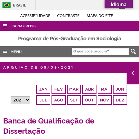
Idioma
BRASIL
Simplifique!
ACESSIBILIDADE
CONTRASTE
MAPA DO SITE
Comunica BR
PORTAL UFPEL
Participe
ACESSO À INFORMAÇÃO
Programa de Pós-Graduação em Sociologia
Acesso à informação
AUDITORIA
MENU
Legislação
COBALTO
Canais
ARQUIVO DE 09/09/2021
CONCURSOS
EDITAIS
JAN
FEV
MAR
ABR
MAI
JUN
INTERNACIONAL
JUL
AGO
SET
OUT
NOV
DEZ
OUVIDORIA
PORTARIAS
Banca de Qualificação de
TELEFONES
Dissertação