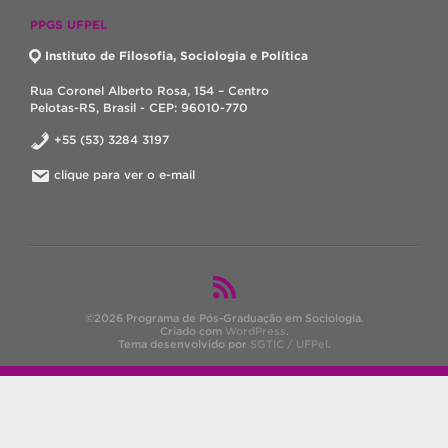
PPGS UFPEL
Instituto de Filosofia, Sociologia e Política
Rua Coronel Alberto Rosa, 154 – Centro
Pelotas-RS, Brasil - CEP: 96010-770
+55 (53) 3284 3197
clique para ver o e-mail
©2026 Programa de Pós-Graduação em Sociologia.
Criado com
WordPress
.
Tema desenvolvido por
SGTIC / UFPel
.