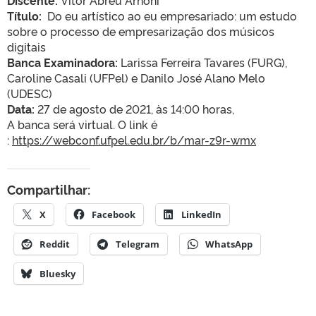
Discente:
Vitor Abreu Arnoni
Título:
Do eu artístico ao eu empresariado: um estudo
sobre o processo de empresarização dos músicos
digitais
Banca Examinadora:
Larissa Ferreira Tavares (FURG),
Caroline Casali (UFPel) e
Danilo José Alano Melo
(UDESC)
Data:
27 de agosto de 2021, às 14:00 horas,
A banca será virtual. O link é
:
https://webconf.ufpel.edu.br/b/mar-z9r-wmx
Compartilhar:
X
Facebook
LinkedIn
Reddit
Telegram
WhatsApp
Bluesky