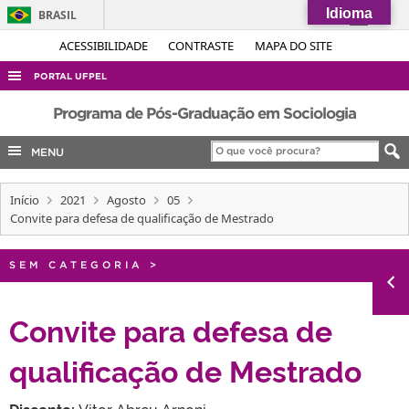
Idioma
BRASIL
Simplifique!
ACESSIBILIDADE
CONTRASTE
MAPA DO SITE
Comunica BR
PORTAL UFPEL
Participe
ACESSO À INFORMAÇÃO
Programa de Pós-Graduação em Sociologia
Acesso à informação
AUDITORIA
MENU
Legislação
COBALTO
Canais
Início
2021
Agosto
05
CONCURSOS
Convite para defesa de qualificação de Mestrado
EDITAIS
INTERNACIONAL
SEM CATEGORIA
>
OUVIDORIA
Convite para defesa de
PORTARIAS
qualificação de Mestrado
TELEFONES