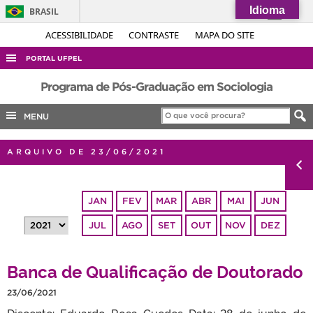
Idioma
BRASIL
Simplifique!
ACESSIBILIDADE
CONTRASTE
MAPA DO SITE
Comunica BR
PORTAL UFPEL
Participe
ACESSO À INFORMAÇÃO
Programa de Pós-Graduação em Sociologia
Acesso à informação
AUDITORIA
MENU
Legislação
COBALTO
Canais
ARQUIVO DE 23/06/2021
CONCURSOS
EDITAIS
JAN
FEV
MAR
ABR
MAI
JUN
INTERNACIONAL
JUL
AGO
SET
OUT
NOV
DEZ
OUVIDORIA
PORTARIAS
Banca de Qualificação de Doutorado
TELEFONES
23/06/2021
Discente: Eduardo Rosa Guedes Data: 28 de junho de