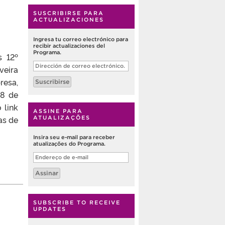
SUSCRIBIRSE PARA
ACTUALIZACIONES
Ingresa tu correo electrónico para
recibir actualizaciones del
Programa.
s 12º
Dirección
veira
de
correo
esa,
Suscribirse
electrónico.
18 de
 link
ASSINE PARA
as de
ATUALIZAÇÕES
Insira seu e-mail para receber
atualizações do Programa.
Endereço
de
e-
Assinar
mail
SUBSCRIBE TO RECEIVE
UPDATES