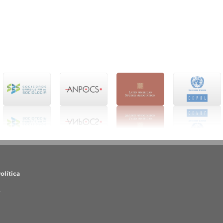
olítica
o