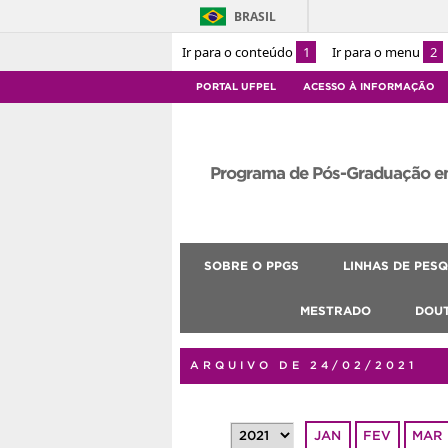
BRASIL
Ir para o conteúdo
1
Ir para o menu
2
PORTAL UFPEL
ACESSO À INFORMAÇÃO
Programa de Pós-Graduação e
SOBRE O PPGS
LINHAS DE PESQ
MESTRADO
DOU
ARQUIVO DE 24/02/2021
JAN
FEV
MAR