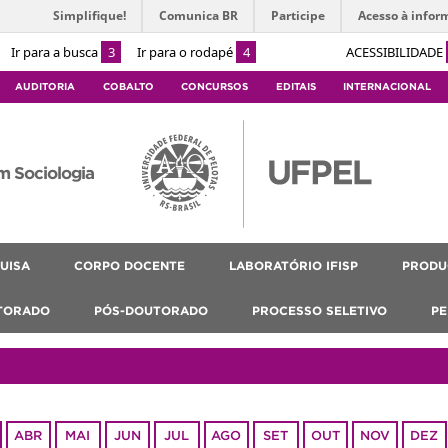
Simplifique!
Comunica BR
Participe
Acesso à infor
Ir para a busca
3
Ir para o rodapé
4
ACESSIBILIDADE
AUDITORIA
COBALTO
CONCURSOS
EDITAIS
INTERNACIONAL
m Sociologia
UISA
CORPO DOCENTE
LABORATÓRIO IFISP
PRODU
TORADO
PÓS-DOUTORADO
PROCESSO SELETIVO
PE
ABR
MAI
JUN
JUL
AGO
SET
OUT
NOV
DEZ