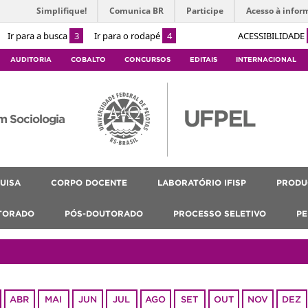
Simplifique!
Comunica BR
Participe
Acesso à infor
Ir para a busca
3
Ir para o rodapé
4
ACESSIBILIDADE
AUDITORIA
COBALTO
CONCURSOS
EDITAIS
INTERNACIONAL
m Sociologia
UISA
CORPO DOCENTE
LABORATÓRIO IFISP
PRODU
TORADO
PÓS-DOUTORADO
PROCESSO SELETIVO
PE
ABR
MAI
JUN
JUL
AGO
SET
OUT
NOV
DEZ