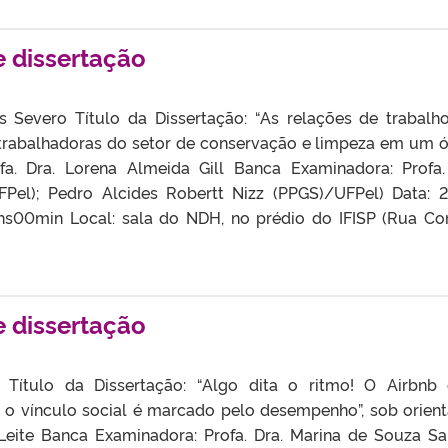
e dissertação
es Severo Título da Dissertação: “As relações de trabalh
 trabalhadoras do setor de conservação e limpeza em um 
fa. Dra. Lorena Almeida Gill Banca Examinadora: Profa.
Pel); Pedro Alcides Robertt Nizz (PPGS)/UFPel) Data: 
9hs00min Local: sala do NDH, no prédio do IFISP (Rua Co
e dissertação
 Título da Dissertação: “Algo dita o ritmo! O Airbnb
o o vínculo social é marcado pelo desempenho”, sob orien
a Leite Banca Examinadora: Profa. Dra. Marina de Souza Sa