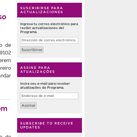
SUSCRIBIRSE PARA
ACTUALIZACIONES
so
Ingresa tu correo electrónico para
recibir actualizaciones del
Programa.
Dirección
de
so de
correo
Suscribirse
electrónico.
19102
verem
reiro
ASSINE PARA
ATUALIZAÇÕES
andar
Insira seu e-mail para receber
atualizações do Programa.
Endereço
de
e-
em
Assinar
mail
SUBSCRIBE TO RECEIVE
UPDATES
so de