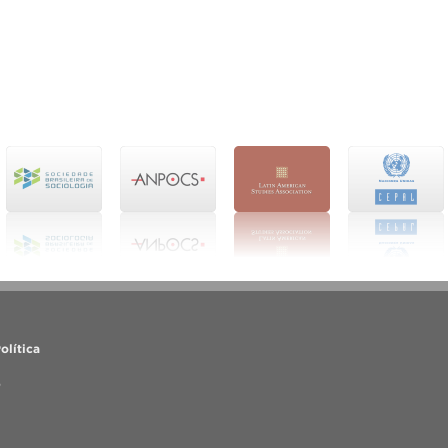
olítica
o