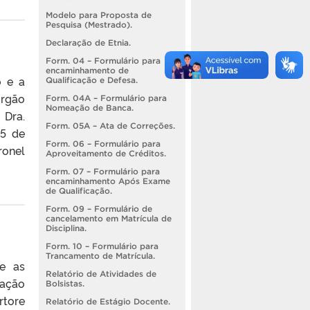
Modelo para Proposta de
Pesquisa (Mestrado).
Declaração de Etnia.
Form. 04 – Formulário para
encaminhamento de
o e a
Qualificação e Defesa.
órgão
Form. 04A – Formulário para
Nomeação de Banca.
 Dra.
Form. 05A – Ata de Correções.
25 de
Form. 06 – Formulário para
ronel
Aproveitamento de Créditos.
Form. 07 – Formulário para
encaminhamento Após Exame
de Qualificação.
Form. 09 – Formulário de
cancelamento em Matrícula de
Disciplina.
Form. 10 – Formulário para
Trancamento de Matrícula.
 e as
Relatório de Atividades de
tação
Bolsistas.
rtore
Relatório de Estágio Docente.