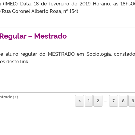
li (IMED) Data: 18 de fevereiro de 2019 Horário: às 18hs
P (Rua Coronel Alberto Rosa, nº 154)
 Regular – Mestrado
 de aluno regular do MESTRADO em Sociologia, constad
s deste link.
ntrado(s).
<
1
2
…
7
8
9