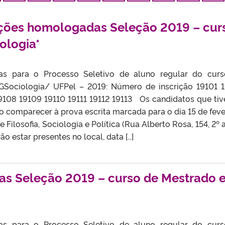
rições homologadas Seleção 2019 – cur
ologia*
das para o Processo Seletivo de aluno regular do cur
Sociologia/ UFPel – 2019: Número de inscrição 19101 
9108 19109 19110 19111 19112 19113 Os candidatos que ti
 comparecer à prova escrita marcada para o dia 15 de feve
de Filosofia, Sociologia e Política (Rua Alberto Rosa, 154, 2º 
o estar presentes no local, data […]
as Seleção 2019 – curso de Mestrado 
das para o Processo Seletivo de aluno regular do cur