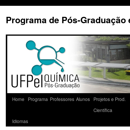
Pular
para
Programa de Pós-Graduação 
o
conteúdo
Home
Programa
Professores
Alunos
Projetos e Prod.
Científica
Idiomas