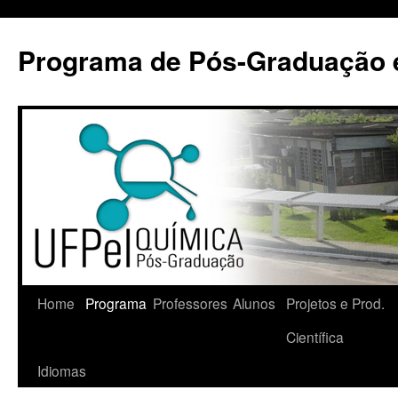
Pular
para
Programa de Pós-Graduação 
o
conteúdo
Home
Programa
Professores
Alunos
Projetos e Prod.
Científica
Idiomas