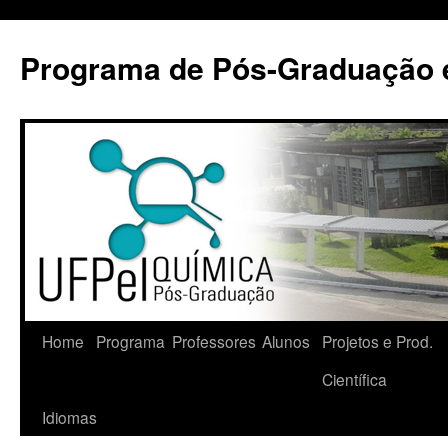
Pular
para
Programa de Pós-Graduação 
o
conteúdo
Home
Programa
Professores
Alunos
Projetos e Prod.
Científica
Idiomas