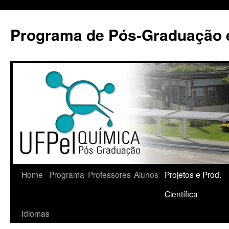
Pular
para
Programa de Pós-Graduação 
o
conteúdo
Home
Programa
Professores
Alunos
Projetos e Prod.
Científica
Idiomas