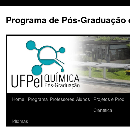
Pular
para
Programa de Pós-Graduação 
o
conteúdo
Home
Programa
Professores
Alunos
Projetos e Prod.
Científica
Idiomas