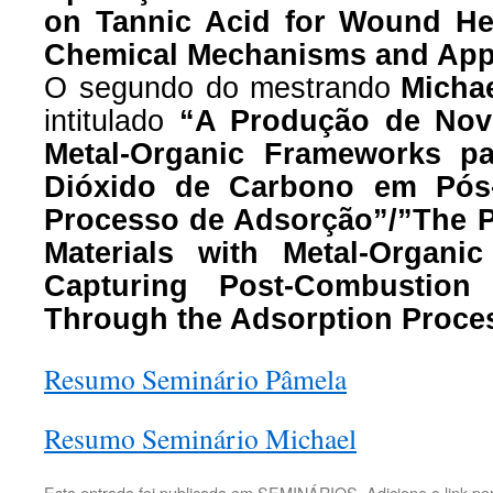
on Tannic Acid for Wound Hea
Chemical Mechanisms and Appl
O segundo d
o
mestrando
Micha
intitulado
“A Produção de Novo
Metal-Organic Frameworks p
Dióxido de Carbono em Pós
Processo de Adsorção”/”The P
Materials with Metal-Organi
Capturing Post-Combustion
Through the Adsorption Proce
Resumo Seminário Pâmela
Resumo Seminário Michael
Esta entrada foi publicada em
SEMINÁRIOS
. Adicione o
link p