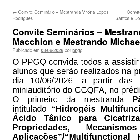
←
Convite Seminário – Mestranda Vitória Lopes
Convit
Rodrigues
Santos e Do
Convite Seminários – Mestra
Macchion e Mestrando Michae
Publicado em
08/06/2026
por
ppgq
O PPGQ convida todos a assistir
alun
o
s que serão realizados na pr
dia
10/06
/2026, a partir das
miniauditório do CCQFA, no prédi
O primeiro da
mest
randa
P
intitulado
“Hidrogéis Multifun
Ácido Tânico para Cicatriz
Propriedades, Mecanism
Aplicações”/
“Multifunctional