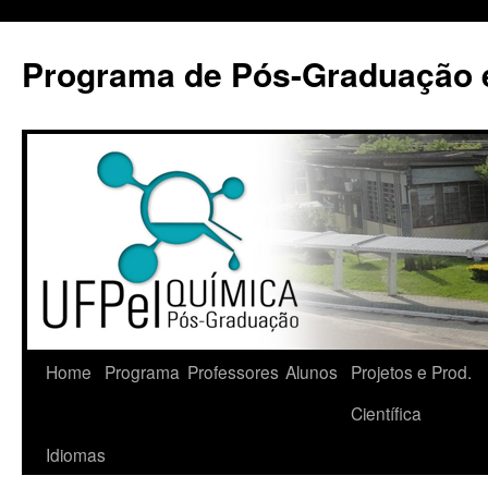
Pular
para
Programa de Pós-Graduação 
o
conteúdo
Home
Programa
Professores
Alunos
Projetos e Prod.
Científica
Idiomas