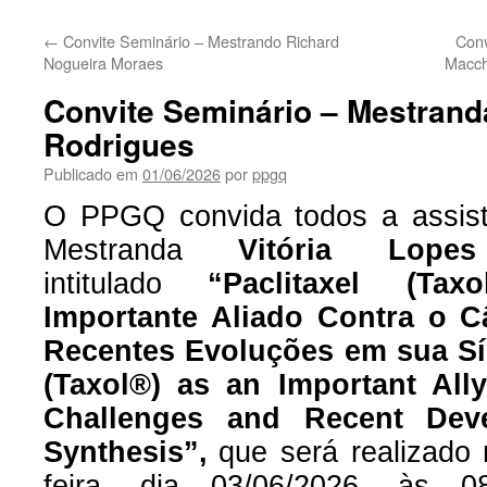
←
Convite Seminário – Mestrando Richard
Conv
Nogueira Moraes
Macch
Convite Seminário – Mestrand
Rodrigues
Publicado em
01/06/2026
por
ppgq
O PPGQ convida todos a assisti
Mestrand
a
Vitória Lope
intitulado
“Paclitaxel (T
Importante Aliado Contra o C
Recentes Evoluções em sua Sí
(Taxol®) as an Important All
Challenges and Recent Deve
Synthesis
”
,
que será realizado 
feira, dia
03
/0
6
/2026,
às 0