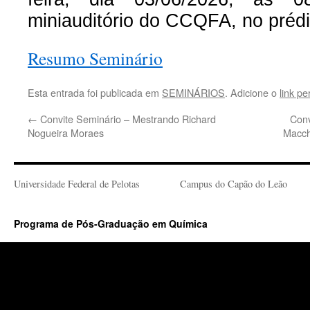
miniauditório do CCQFA, no prédi
Resumo Seminário
Esta entrada foi publicada em
SEMINÁRIOS
. Adicione o
link p
←
Convite Seminário – Mestrando Richard
Conv
Nogueira Moraes
Macch
Universidade Federal de Pelotas
Campus do Capão do Leão
Programa de Pós-Graduação em Química