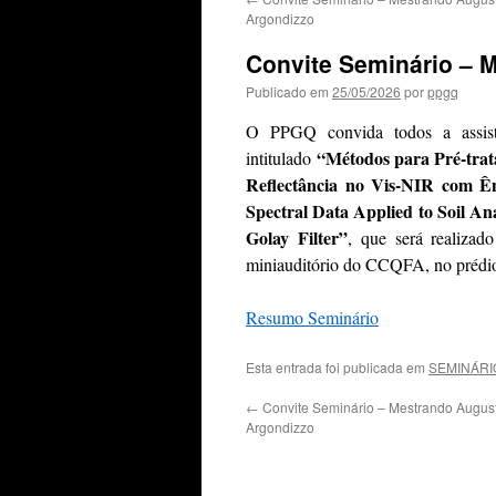
Argondizzo
Convite Seminário – 
Publicado em
25/05/2026
por
ppgq
O PPGQ convida todos a assis
“Métodos para Pré-trat
intitulado
Reflectância no Vis-NIR com Ên
Spectral Data Applied to Soil An
Golay Filter”
,
que será realizad
miniauditório do CCQFA, no prédio
Resumo Seminário
Esta entrada foi publicada em
SEMINÁRI
←
Convite Seminário – Mestrando Augus
Argondizzo