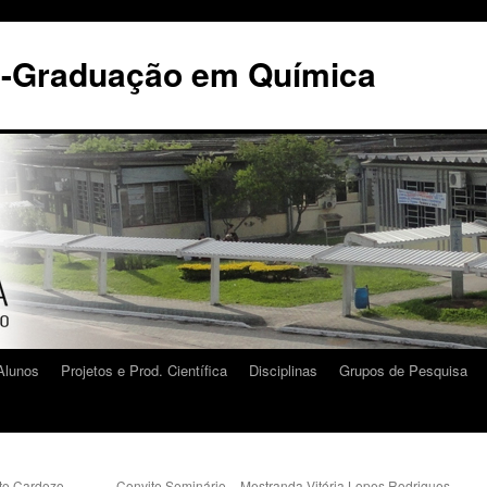
s-Graduação em Química
Alunos
Projetos e Prod. Científica
Disciplinas
Grupos de Pesquisa
to Cardozo
Convite Seminário – Mestranda Vitória Lopes Rodrigues