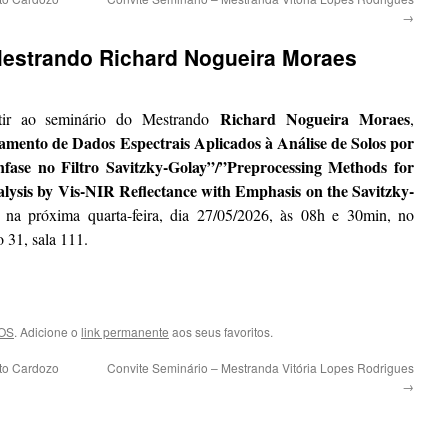
→
Mestrando Richard Nogueira Moraes
Richard Nogueira Moraes
tir ao seminário do Mestrando
,
amento de Dados Espectrais Aplicados à Análise de Solos por
fase no Filtro Savitzky-Golay”/”Preprocessing Methods for
alysis by Vis-NIR Reflectance with Emphasis on the Savitzky-
o na próxima quarta-feira, dia 27/05/2026, às 08h e 30min, no
 31, sala 111.
OS
. Adicione o
link permanente
aos seus favoritos.
to Cardozo
Convite Seminário – Mestranda Vitória Lopes Rodrigues
→