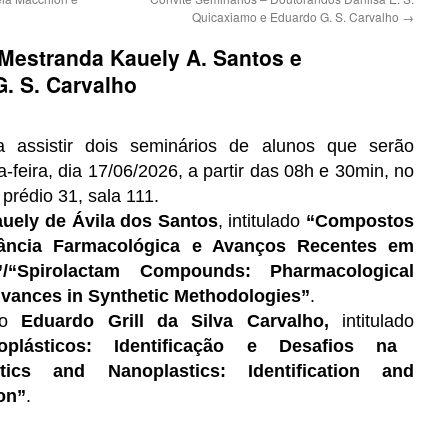
Quicaxiamo e Eduardo G. S. Carvalho
→
 Mestranda Kauely A. Santos e
. S. Carvalho
assistir dois seminários de alunos que serão
-feira, dia 1
7
/06/2026, a partir das 08h e 30min, no
prédio 31, sala 111.
uely de Ávila dos Santos
, intitulado
“Compostos
rtância Farmacológica e Avanços Recentes em
/
“Spirolactam Compounds: Pharmacological
vances in Synthetic Methodologies
”
.
do
Eduardo Grill da Silva Carvalho
,
intitulado
oplásticos: Identificação e Desafios na
astics and Nanoplastics: Identification and
on”
.