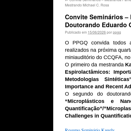
Mestrando Michael C. Rosa
Convite Seminários –
Doutorando Eduardo G
Publicado em
15/06/2026
por
ppgq
O PPGQ convida todos a 
realizados na próxima quarta
miniauditório do CCQFA, no 
O primeiro da mestranda
Ka
Espirolactâmicos: Impo
Metodologias Sintéticas”
Importance and Recent Ad
O segundo do
doutor
an
“Microplásticos e Nan
Quantificação
”/”Micropl
Challenges in Quantificati
Resumo Seminário Kauely