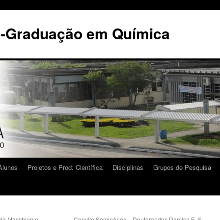
s-Graduação em Química
Alunos
Projetos e Prod. Científica
Disciplinas
Grupos de Pesquisa
la Macchion e
Convite Seminários – Doutorandos Danilsa E. S.