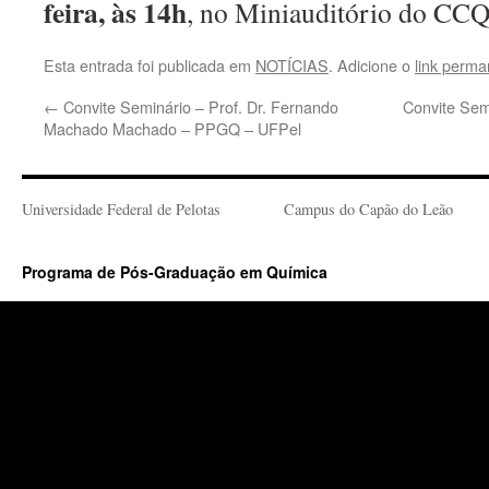
feira, às 14h
, no Miniauditório do CC
Esta entrada foi publicada em
NOTÍCIAS
. Adicione o
link perma
←
Convite Seminário – Prof. Dr. Fernando
Convite Semi
Machado Machado – PPGQ – UFPel
Universidade Federal de Pelotas
Campus do Capão do Leão
Programa de Pós-Graduação em Química