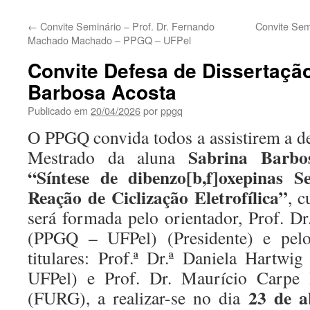
←
Convite Seminário – Prof. Dr. Fernando
Convite Semi
Machado Machado – PPGQ – UFPel
Convite Defesa de Dissertaçã
Barbosa Acosta
Publicado em
20/04/2026
por
ppgq
O PPGQ convida todos a assistirem a de
Sabrina Barbo
Mestrado da aluna
“Síntese de dibenzo[b,f]oxepinas Se
Reação de Ciclização Eletrofílica”
, 
será formada pelo orientador, Prof. Dr
(PPGQ – UFPel) (Presidente) e pel
titulares: Prof.ª Dr.ª Daniela Hartw
UFPel) e Prof. Dr. Maurício Carpe 
23 de a
(FURG), a realizar-se no dia