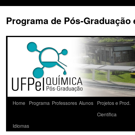
Pular
para
Programa de Pós-Graduação 
o
conteúdo
Home
Programa
Professores
Alunos
Projetos e Prod.
Científica
Idiomas