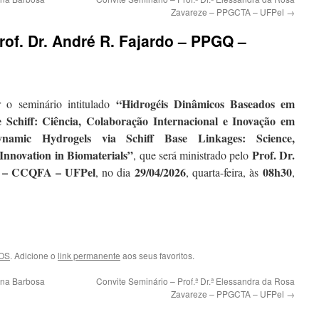
Zavareze – PPGCTA – UFPel
→
rof. Dr. André R. Fajardo – PPGQ –
“Hidrogéis Dinâmicos Baseados em
 o seminário intitulado
 Schiff: Ciência, Colaboração Internacional e Inovação em
Dynamic Hydrogels via Schiff Base Linkages: Science,
 Innovation in Biomaterials”
Prof. Dr.
,
que será ministrado pelo
Q – CCQFA – UFPel
29/04/2026
08h30
, no dia
, quarta-feira, às
,
OS
. Adicione o
link permanente
aos seus favoritos.
ina Barbosa
Convite Seminário – Prof.ª Dr.ª Elessandra da Rosa
Zavareze – PPGCTA – UFPel
→