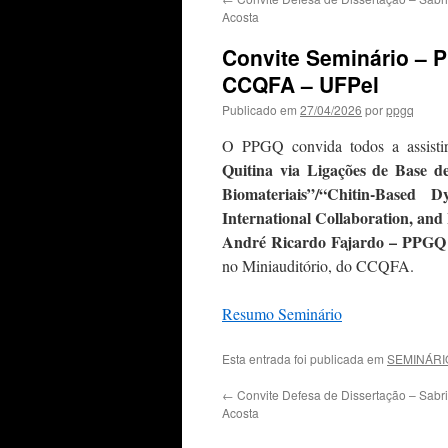
Acosta
Convite Seminário – P
CCQFA – UFPel
Publicado em
27/04/2026
por
ppgq
O PPGQ convida todos a assistir
Quitina via Ligações de Base de
Biomateriais”/“Chitin-Based 
International Collaboration, and
André Ricardo Fajardo – PPG
no Miniauditório, do CCQFA.
Resumo Seminário
Esta entrada foi publicada em
SEMINÁRI
←
Convite Defesa de Dissertação – Sabr
Acosta