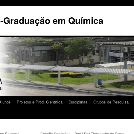
s-Graduação em Química
Alunos
Projetos e Prod. Científica
Disciplinas
Grupos de Pesquisa
ina Barbosa
Convite Seminário – Prof.ª Dr.ª Elessandra da Rosa