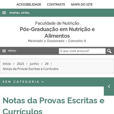
ACESSIBILIDADE
CONTRASTE
MAPA DO SITE
PORTAL UFPEL
ACESSO À INFORMAÇÃO
Faculdade de Nutrição
Pós-Graduação em Nutrição e
AUDITORIA
Alimentos
COBALTO
Mestrado e Doutorado – Conceito 4
CONCURSOS
MENU
EDITAIS
Início
2023
Junho
29
INTERNACIONAL
Notas da Provas Escritas e Currículos
OUVIDORIA
SEM CATEGORIA
>
PORTARIAS
TELEFONES
Notas da Provas Escritas e
Currículos