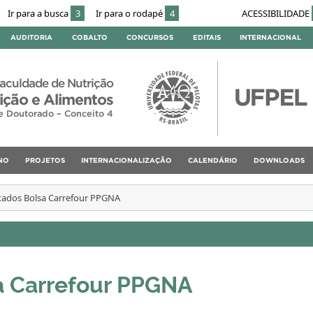
Ir para a busca
3
Ir para o rodapé
4
ACESSIBILIDADE
AUDITORIA
COBALTO
CONCURSOS
EDITAIS
INTERNACIONAL
aculdade de Nutrição
ção e Alimentos
e Doutorado – Conceito 4
NO
PROJETOS
INTERNACIONALIZAÇÃO
CALENDÁRIO
DOWNLOADS
tados Bolsa Carrefour PPGNA
a Carrefour PPGNA