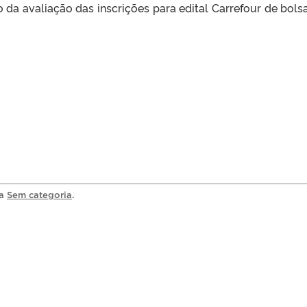
 da avaliação das inscrições para edital Carrefour de bols
ia
Sem categoria
.