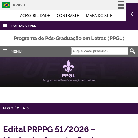
BRASIL
Simplifique!
ACESSIBILIDADE
CONTRASTE
MAPA DO SITE
Comunica BR
PORTAL UFPEL
Participe
ACESSO À INFORMAÇÃO
Programa de Pós-Graduação em Letras (PPGL)
Acesso à informação
AUDITORIA
MENU
Legislação
COBALTO
Canais
CONCURSOS
EDITAIS
INTERNACIONAL
OUVIDORIA
NOTÍCIAS
PORTARIAS
TELEFONES
Edital PRPPG 51/2026 –