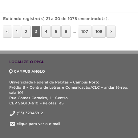
Exibindo registro(s) 21 a 30 de 1078 encontrado(s).
<
1
2
3
4
5
6
…
107
108
>
LOCALIZE O PPGL
CAMPUS ANGLO
Universidade Federal de Pelotas – Campus Porto
Prédio B – Centro de Letras e Comunicação/CLC – andar térreo,
sala 101
Rua Gomes Carneiro, 1 – Centro
CEP 96010-610 – Pelotas, RS
(53) 32843812
clique para ver o e-mail