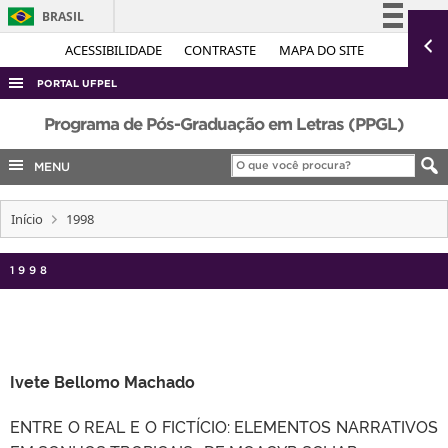
BRASIL
Simplifique!
ACESSIBILIDADE
CONTRASTE
MAPA DO SITE
Comunica BR
PORTAL UFPEL
Participe
ACESSO À INFORMAÇÃO
Programa de Pós-Graduação em Letras (PPGL)
Acesso à informação
AUDITORIA
MENU
Legislação
COBALTO
Canais
Início
1998
CONCURSOS
EDITAIS
1998
INTERNACIONAL
OUVIDORIA
PORTARIAS
Ivete Bellomo Machado
TELEFONES
ENTRE O REAL E O FICTÍCIO: ELEMENTOS NARRATIVOS