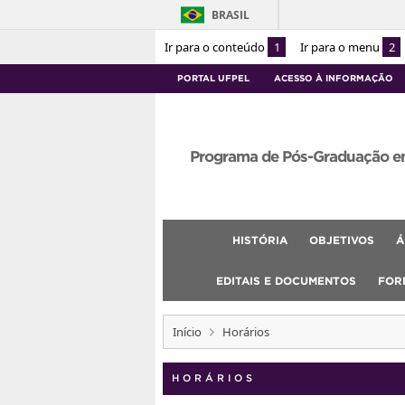
BRASIL
Ir para o conteúdo
1
Ir para o menu
2
PORTAL UFPEL
ACESSO À INFORMAÇÃO
Programa de Pós-Graduação e
HISTÓRIA
OBJETIVOS
Á
EDITAIS E DOCUMENTOS
FOR
Início
Horários
HORÁRIOS