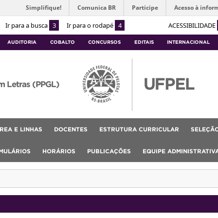
Simplifique!
Comunica BR
Participe
Acesso à infor
Ir para a busca
3
Ir para o rodapé
4
ACESSIBILIDADE
AUDITORIA
COBALTO
CONCURSOS
EDITAIS
INTERNACIONAL
m Letras (PPGL)
REA E LINHAS
DOCENTES
ESTRUTURA CURRICULAR
SELEÇÃ
MULÁRIOS
HORÁRIOS
PUBLICAÇÕES
EQUIPE ADMINISTRATIV