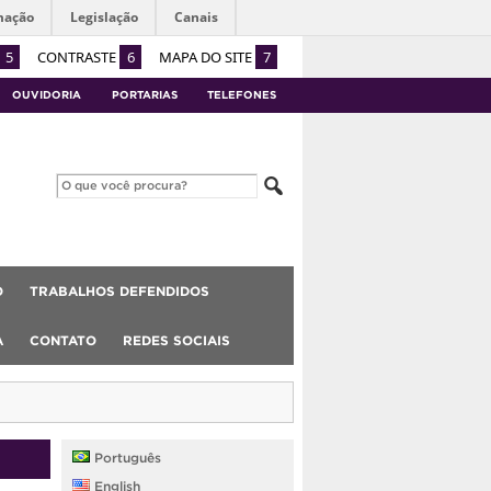
mação
Legislação
Canais
5
CONTRASTE
6
MAPA DO SITE
7
OUVIDORIA
PORTARIAS
TELEFONES
O
TRABALHOS DEFENDIDOS
A
CONTATO
REDES SOCIAIS
Português
English