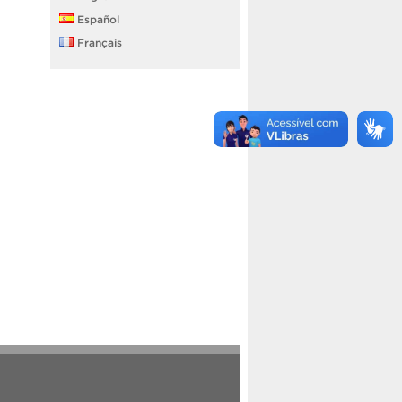
Español
Français