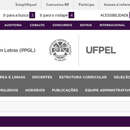
Simplifique!
Comunica BR
Participe
Acesso à infor
Ir para a busca
3
Ir para o rodapé
4
ACESSIBILIDADE
AUDITORIA
COBALTO
CONCURSOS
EDITAIS
INTERNACIONAL
m Letras (PPGL)
REA E LINHAS
DOCENTES
ESTRUTURA CURRICULAR
SELEÇÃ
MULÁRIOS
HORÁRIOS
PUBLICAÇÕES
EQUIPE ADMINISTRATIV