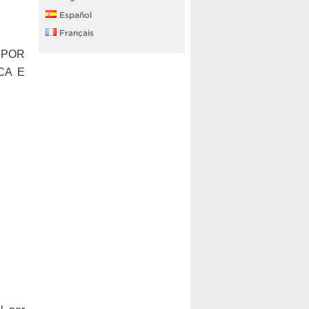
Español
Français
 POR
CA E