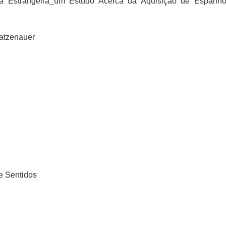
a Estrangeira_um Estudo Acerca da Aquisição de Espanho
Matzenauer
e Sentidos