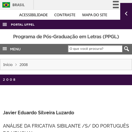
BRASIL
Simplifique!
ACESSIBILIDADE
CONTRASTE
MAPA DO SITE
Comunica BR
PORTAL UFPEL
Participe
ACESSO À INFORMAÇÃO
Programa de Pós-Graduação em Letras (PPGL)
Acesso à informação
AUDITORIA
MENU
Legislação
COBALTO
Canais
Início
2008
CONCURSOS
EDITAIS
2008
INTERNACIONAL
OUVIDORIA
PORTARIAS
Javier Eduardo Silveira Luzardo
TELEFONES
ANÁLISE DA FRICATIVA SIBILANTE /S/ DO PORTUGUÊS