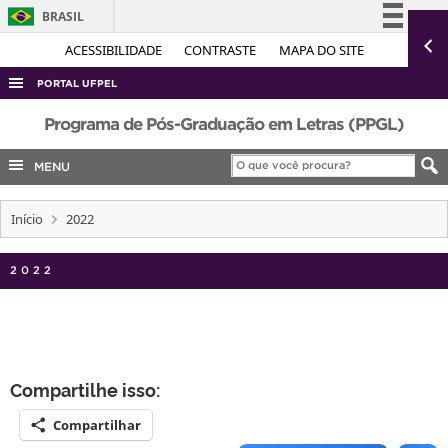
BRASIL
Simplifique!
ACESSIBILIDADE
CONTRASTE
MAPA DO SITE
Comunica BR
PORTAL UFPEL
Participe
ACESSO À INFORMAÇÃO
Programa de Pós-Graduação em Letras (PPGL)
Acesso à informação
AUDITORIA
MENU
Legislação
COBALTO
Canais
Início
2022
CONCURSOS
EDITAIS
2022
INTERNACIONAL
OUVIDORIA
PORTARIAS
Compartilhe isso:
TELEFONES
Compartilhar