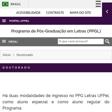
BRASIL
Simplifique!
ACESSIBILIDADE
CONTRASTE
MAPA DO SITE
Comunica BR
PORTAL UFPEL
Participe
ACESSO À INFORMAÇÃO
Programa de Pós-Graduação em Letras (PPGL)
Acesso à informação
AUDITORIA
MENU
Legislação
COBALTO
Canais
Início
Doutorado
CONCURSOS
EDITAIS
DOUTORADO
INTERNACIONAL
OUVIDORIA
PORTARIAS
Há duas modalidades de ingresso no PPG Letras UFPel,
TELEFONES
como aluno especial e como aluno regular do
Programa.