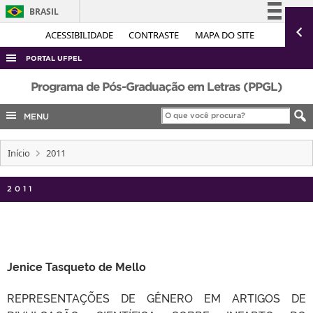
BRASIL
Simplifique!
ACESSIBILIDADE
CONTRASTE
MAPA DO SITE
Comunica BR
PORTAL UFPEL
Participe
ACESSO À INFORMAÇÃO
Programa de Pós-Graduação em Letras (PPGL)
Acesso à informação
AUDITORIA
MENU
Legislação
COBALTO
Canais
Início
2011
CONCURSOS
EDITAIS
2011
INTERNACIONAL
OUVIDORIA
PORTARIAS
Jenice Tasqueto de Mello
TELEFONES
REPRESENTAÇÕES DE GÊNERO EM ARTIGOS DE