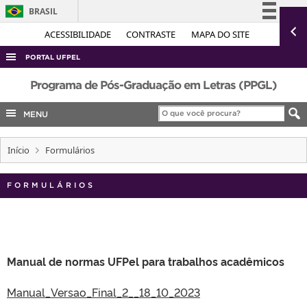
BRASIL
Simplifique!
ACESSIBILIDADE
CONTRASTE
MAPA DO SITE
Comunica BR
PORTAL UFPEL
Participe
ACESSO À INFORMAÇÃO
Programa de Pós-Graduação em Letras (PPGL)
Acesso à informação
AUDITORIA
MENU
Legislação
COBALTO
Canais
Início
Formulários
CONCURSOS
EDITAIS
FORMULÁRIOS
INTERNACIONAL
OUVIDORIA
PORTARIAS
Manual de normas UFPel para trabalhos acadêmicos
TELEFONES
Manual_Versao_Final_2__18_10_2023