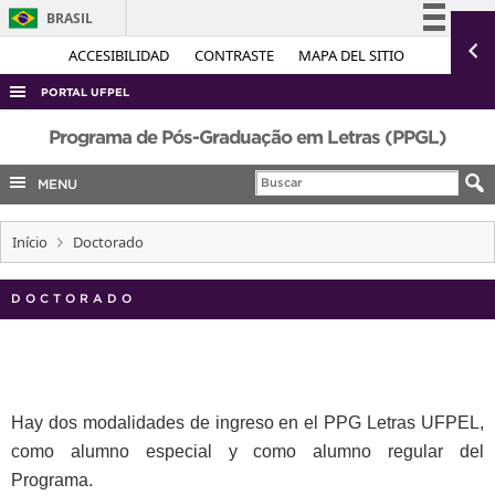
BRASIL
Simplifique!
ACCESIBILIDAD
CONTRASTE
MAPA DEL SITIO
Comunica BR
PORTAL UFPEL
Participe
ACESSO À INFORMAÇÃO
Programa de Pós-Graduação em Letras (PPGL)
Acesso à informação
AUDITORIA
MENU
Legislação
COBALTO
Canais
Início
Doctorado
CONCURSOS
EDITAIS
DOCTORADO
INTERNACIONAL
OUVIDORIA
PORTARIAS
Hay dos modalidades de ingreso en el PPG Letras UFPEL,
TELEFONES
como alumno especial y como alumno regular del
Programa.