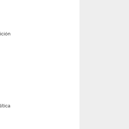
ición
ítica