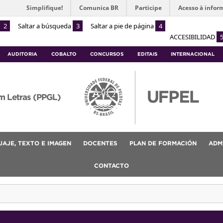
Simplifique!
Comunica BR
Participe
Acesso à infor
2
Saltar a búsqueda
3
Saltar a pie de página
4
ACCESIBILIDAD
AUDITORIA
COBALTO
CONCURSOS
EDITAIS
INTERNACIONAL
m Letras (PPGL)
AJE, TEXTO E IMAGEN
DOCENTES
PLAN DE FORMACIÓN
ADM
CONTACTO