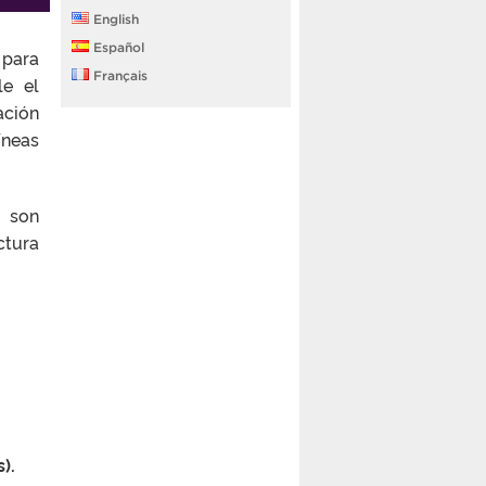
English
Español
 para
Français
le el
ación
íneas
) son
ctura
).