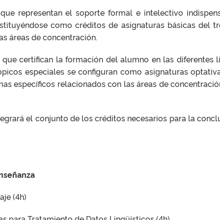
que representan el soporte formal e intelectivo indispen
nstituyéndose como créditos de asignaturas básicas del t
as áreas de concentración.
 que certifican la formación del alumno en las diferentes l
tópicos especiales se configuran como asignaturas optativ
mas específicos relacionados con las áreas de concentració
ntegrará el conjunto de los créditos necesarios para la concl
 enseñanza
aje (4h)
s para Tratamiento de Datos Lingüísticos (4h)