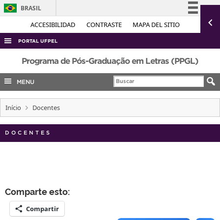
BRASIL
Simplifique!
ACCESIBILIDAD
CONTRASTE
MAPA DEL SITIO
Comunica BR
PORTAL UFPEL
Participe
ACESSO À INFORMAÇÃO
Programa de Pós-Graduação em Letras (PPGL)
Acesso à informação
AUDITORIA
MENU
Legislação
COBALTO
Canais
Início
Docentes
CONCURSOS
EDITAIS
DOCENTES
INTERNACIONAL
OUVIDORIA
PORTARIAS
Comparte esto:
TELEFONES
Compartir