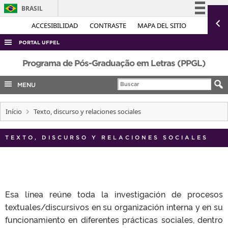
BRASIL
Simplifique!
ACCESIBILIDAD
CONTRASTE
MAPA DEL SITIO
Comunica BR
PORTAL UFPEL
Participe
ACESSO À INFORMAÇÃO
Programa de Pós-Graduação em Letras (PPGL)
Acesso à informação
AUDITORIA
MENU
Legislação
COBALTO
Canais
Início
Texto, discurso y relaciones sociales
CONCURSOS
EDITAIS
TEXTO, DISCURSO Y RELACIONES SOCIALES
INTERNACIONAL
OUVIDORIA
PORTARIAS
Esa línea reúne toda la investigación de procesos
TELEFONES
textuales/discursivos en su organización interna y en su
funcionamiento en diferentes prácticas sociales, dentro