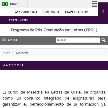
BRASIL
Simplifique!
ACCESIBILIDAD
CONTRASTE
MAPA DEL SITIO
Comunica BR
PORTAL UFPEL
Participe
ACESSO À INFORMAÇÃO
Programa de Pós-Graduação em Letras (PPGL)
Acesso à informação
AUDITORIA
MENU
Legislação
COBALTO
Canais
Início
Maestría
CONCURSOS
EDITAIS
MAESTRÍA
INTERNACIONAL
OUVIDORIA
PORTARIAS
El curso de Maestría en Letras de UFPel se organiza
TELEFONES
como un conjunto integrado de asignaturas para
garantizar el perfeccionamiento de la formación ya