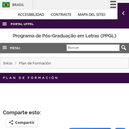
BRASIL
Simplifique!
ACCESIBILIDAD
CONTRASTE
MAPA DEL SITIO
Comunica BR
PORTAL UFPEL
Participe
ACESSO À INFORMAÇÃO
Programa de Pós-Graduação em Letras (PPGL)
Acesso à informação
AUDITORIA
MENU
Legislação
COBALTO
Canais
Início
Plan de Formación
CONCURSOS
EDITAIS
PLAN DE FORMACIÓN
INTERNACIONAL
OUVIDORIA
PORTARIAS
Comparte esto:
TELEFONES
Compartir