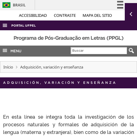
BRASIL
Simplifique!
ACCESIBILIDAD
CONTRASTE
MAPA DEL SITIO
Comunica BR
PORTAL UFPEL
Participe
ACESSO À INFORMAÇÃO
Programa de Pós-Graduação em Letras (PPGL)
Acesso à informação
AUDITORIA
MENU
Legislação
COBALTO
Canais
Início
Adquisición, variación y enseñanza
CONCURSOS
EDITAIS
ADQUISICIÓN, VARIACIÓN Y ENSEÑANZA
INTERNACIONAL
OUVIDORIA
PORTARIAS
En esta línea se integra toda la investigación de los
TELEFONES
procesos naturales y formales de adquisición de la
lengua (materna y extranjera), bien como de la variación