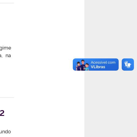
egime
a, na
/2
gundo