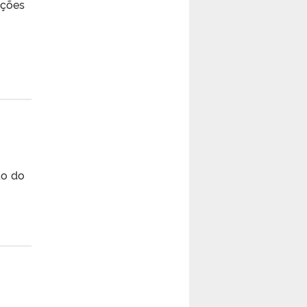
ações
do do