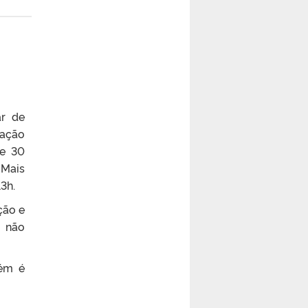
ar de
ração
de 30
 Mais
3h.
ção e
o não
bém é