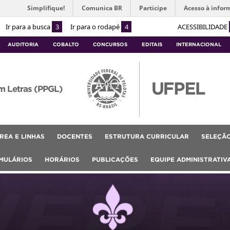
Simplifique!
Comunica BR
Participe
Acesso à infor
Ir para a busca
3
Ir para o rodapé
4
ACESSIBILIDADE
AUDITORIA
COBALTO
CONCURSOS
EDITAIS
INTERNACIONAL
m Letras (PPGL)
REA E LINHAS
DOCENTES
ESTRUTURA CURRICULAR
SELEÇÃ
MULÁRIOS
HORÁRIOS
PUBLICAÇÕES
EQUIPE ADMINISTRATIV