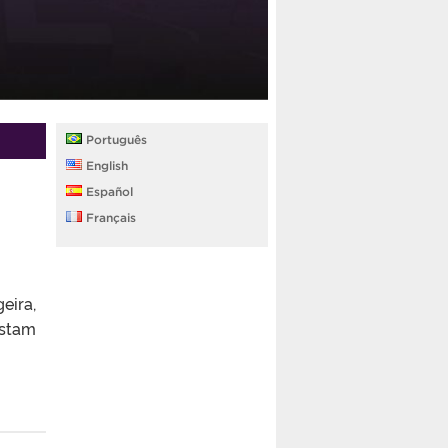
Português
English
Español
Français
eira,
nstam