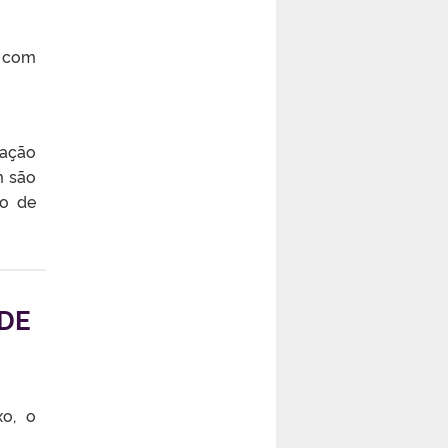
a com
tação
m são
o de
 DE
xo, o