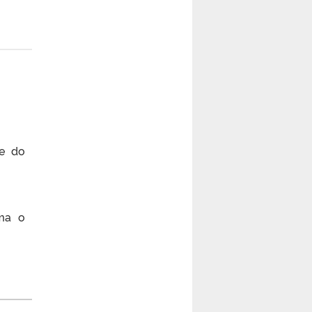
se do
ama o