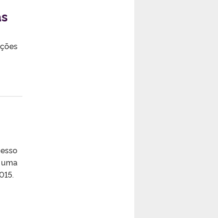
as
ições
cesso
r uma
015.