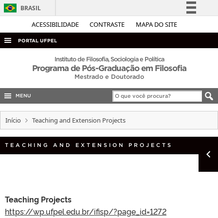
BRASIL
Simplifique!
ACESSIBILIDADE
CONTRASTE
MAPA DO SITE
Comunica BR
PORTAL UFPEL
Participe
ACESSO À INFORMAÇÃO
Instituto de Filosofia, Sociologia e Política
Programa de Pós-Graduação em Filosofia
Acesso à informação
AUDITORIA
Mestrado e Doutorado
Legislação
COBALTO
Canais
MENU
CONCURSOS
Início
Teaching and Extension Projects
EDITAIS
INTERNACIONAL
TEACHING AND EXTENSION PROJECTS
OUVIDORIA
PORTARIAS
TELEFONES
Teaching Projects
https://wp.ufpel.edu.br/ifisp/?page_id=1272