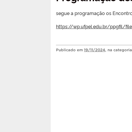
segue a programação os Encontro
https://wp.ufpel.edu.br/ppgfil/
Publicado
em
19/11/2024
, na categori