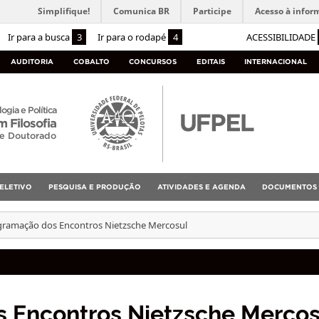
Simplifique!
Comunica BR
Participe
Acesso à infor
Ir para a busca
3
Ir para o rodapé
4
ACESSIBILIDADE
AUDITORIA
COBALTO
CONCURSOS
EDITAIS
INTERNACIONAL
logia e Política
 Filosofia
 e Doutorado
ELETIVO
PESQUISA E PRODUÇÃO
ATIVIDADES E AGENDA
DOCUMENTOS
gramação dos Encontros Nietzsche Mercosul
 Encontros Nietzsche Mercos