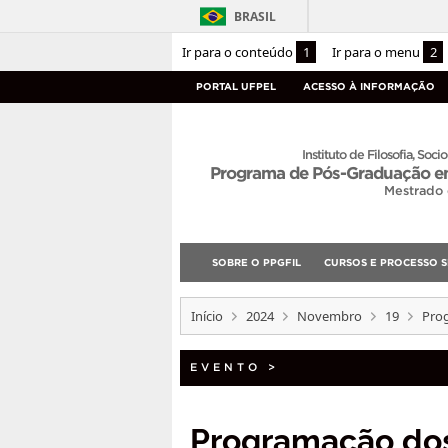
BRASIL
Ir para o conteúdo
1
Ir para o menu
2
PORTAL UFPEL
ACESSO À INFORMAÇÃO
Instituto de Filosofia, Socio
Programa de Pós-Graduação em
Mestrado
SOBRE O PPGFIL
CURSOS E PROCESSO S
Início
2024
Novembro
19
Pro
EVENTO
>
Programação dos