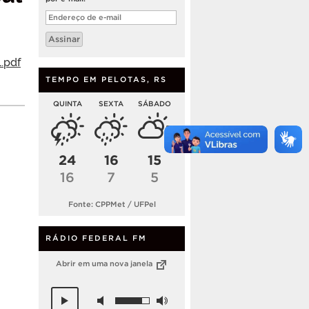
Endereço
de
e-
Assinar
mail
.pdf
TEMPO EM PELOTAS, RS
QUINTA
SEXTA
SÁBADO
24
16
15
16
7
5
Fonte: CPPMet / UFPel
RÁDIO FEDERAL FM
Abrir em uma nova janela