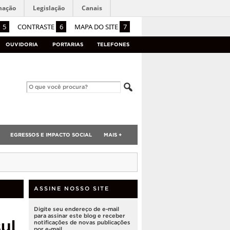
mação
Legislação
Canais
5
CONTRASTE
6
MAPA DO SITE
7
OUVIDORIA
PORTARIAS
TELEFONES
EGRESSOS E IMPACTO SOCIAL
MAIS +
ASSINE NOSSO SITE
Digite seu endereço de e-mail
para assinar este blog e receber
ul
notificações de novas publicações
por e-mail.